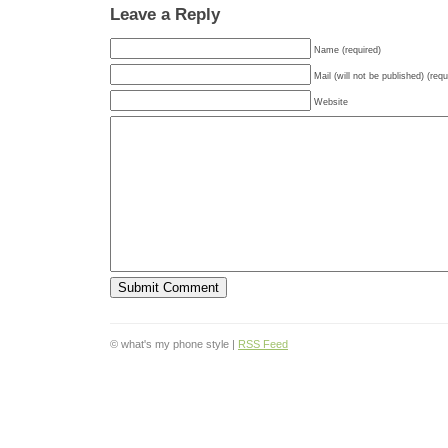
Leave a Reply
Name (required)
Mail (will not be published) (requ
Website
© what's my phone style |
RSS Feed