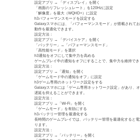
設定アプリ → 「ディスプレイ」を開く
「画面のリフレッシュレート」を120Hzに設定
「解像度」を最大（WQHD+）に設定
h3パフォーマンスモードを設定する
Galaxyスマホには、「パフォーマンスモード」が搭載されて
動作を最適化できます。
設定方法：
設定アプリ → 「デバイスケア」を開く
「バッテリー」→「パフォーマンスモード」
「高性能モード」を選択
h3通知をオフにして集中力を高める
ゲームプレイ中の通知をオフにすることで、集中力を維持でき
設定方法：
設定アプリ →「通知」を開く
「ゲームモード中の通知をオフ」に設定
h3ゲーム専用のネットワーク設定をする
Galaxyスマホには「ゲーム専用ネットワーク設定」があり、
遅延を抑えることができます。
設定方法：
設定アプリ →「Wi-Fi」を開く
「ゲームモード」を有効にする
h3バッテリー管理を最適化する
長時間のゲームプレイでは、バッテリー管理を最適化すると電
ります。
設定方法：
設定アプリ →「バッテリー」を開く