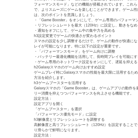
フォーマンスモード」などの機能が搭載されています。これら
で、よりスムーズにゲームを楽しむことができます。ゲーム性
は、次のポイントを意識しましょう。
・「Game Booster」をオンにして、ゲーム専用のパフォー
・リフレッシュレートを最大（120Hz）に設定し、動きをな
・通知をオフにして、ゲーム中の集中力を高める
h3設定変更でゲームの快適さが変わるポイント
スマホの設定を少し調整するだけで、ゲームの動作が快適にな
レイが可能になります。特に以下の設定が重要です。
・「パフォーマンスモード」をゲーム向けに調整
・バッテリー最適化機能を活用して、長時間プレイを可能にす
・ゲーム専用のネットワーク設定をオンにして、遅延を抑える
h2Galaxyスマホのゲーム向けおすすめ設定
ゲームプレイ時にGalaxyスマホの性能を最大限に活用するた
方法を紹介します。
h3ゲームブースターを活用する
Galaxyスマホの「Game Booster」は、ゲームアプリの動
リー消費を抑えつつパフォーマンスを向上させる機能です。
設定方法：
設定アプリを開く
「ゲームブースター」を選択
「パフォーマンス優先モード」に設定
h3解像度とリフレッシュレートを調整する
高解像度と高リフレッシュレート（120Hz）を設定すること
り滑らかで鮮明になります。
設定方法：