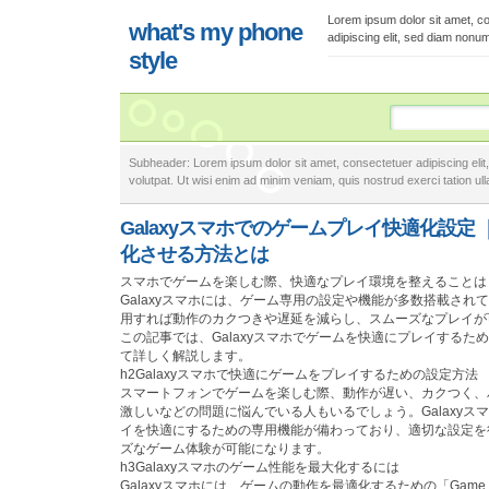
Lorem ipsum dolor sit amet, c
what's my phone
adipiscing elit, sed diam nonu
style
Subheader: Lorem ipsum dolor sit amet, consectetuer adipiscing eli
volutpat. Ut wisi enim ad minim veniam, quis nostrud exerci tation ulla
Galaxyスマホでのゲームプレイ快適化設定
化させる方法とは
スマホでゲームを楽しむ際、快適なプレイ環境を整えることは
Galaxyスマホには、ゲーム専用の設定や機能が多数搭載され
用すれば動作のカクつきや遅延を減らし、スムーズなプレイが
この記事では、Galaxyスマホでゲームを快適にプレイするた
て詳しく解説します。
h2Galaxyスマホで快適にゲームをプレイするための設定方法
スマートフォンでゲームを楽しむ際、動作が遅い、カクつく、
激しいなどの問題に悩んでいる人もいるでしょう。Galaxyス
イを快適にするための専用機能が備わっており、適切な設定を
ズなゲーム体験が可能になります。
h3Galaxyスマホのゲーム性能を最大化するには
Galaxyスマホには、ゲームの動作を最適化するための「Game B