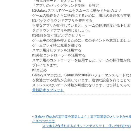
「省電力モード」をオフにする
「アプリのバックグラウンド制限」を設定
h2Galaxyスマホでゲームをスムーズに動かすためのコツ
ゲームの動作をさらに快適にするために、環境の最適化も重要
h3バックグラウンドアプリを整理する
不要なアプリが動作していると、ゲームの処理速度が低下しま
クグラウンドアプリを閉じましょう。
h3発熱を防ぐ設定とアクセサリー
ゲーム中の発熱を抑えるために、次のポイントを意識しましょ
ゲームプレイ時は充電を避ける
スマホ用冷却ファンを活用する
h3外部コントローラーを活用する
スマホ用のコントローラーを使用すると、ゲームの操作性が向
プレイできます。
h2まとめ
Galaxyスマホには、Game Boosterやパフォーマンスモー
を快適にする機能が充実しています。適切な設定を行うことで
ストレスのないゲーム体験が可能になります。ぜひ試してみて
最新防水タブレット
«
Galaxy Watchの文字盤を変更しよう｜文字盤変更のメリットか
イズのコツまで
スマホを2台持ちするメリットとデメリット｜使い分け術や