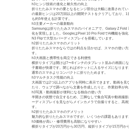
h3ヒンジ技術の進化と耐久性の向上
折りたたみスマホの要となるヒンジ部分は大幅に改善されています
の最新ヒンジは20万回以上の開閉テストをクリアしており、1日
も約5年使える計算です。
h3主要メーカーの最新動向
Samsungは折りたたみスマホのパイオニアで、Galaxy Z Fold 7と
化を実現しました。GoogleはPixel 10 Pro FoldでAI機能を強
N3 Flipで大型カバーディスプレイを搭載しています。
h2折りたたみスマホのメリット
折りたたみスマホならではの利点を活かせば、スマホの使い方
す。
h3大画面と携帯性を両立できる利便性
横折りタイプは開けば7〜8インチのタブレット並みの画面に
子書籍が快適です。閉じればポケットに入るサイズになります
通常のスマホよりコンパクトに折りたためます。
h3マルチタスク性能の向上
大画面では2つ以上のアプリを同時に表示できます。動画を見
たり、ウェブで調べながら文書を作成したりと、作業効率が向
h3写真・動画撮影が便利になる独自の使い方
半開きの状態で自立するため、三脚なしで集合写真や動画撮影
ーディスプレイを見ながらメインカメラで自撮りすると、高画
す。
h2折りたたみスマホのデメリット
魅力的な折りたたみスマホですが、いくつかの課題もあります
h3価格が高い・修理費用も高額になりやすい
横折りタイプが20万円から30万円、縦折りタイプが15万円か