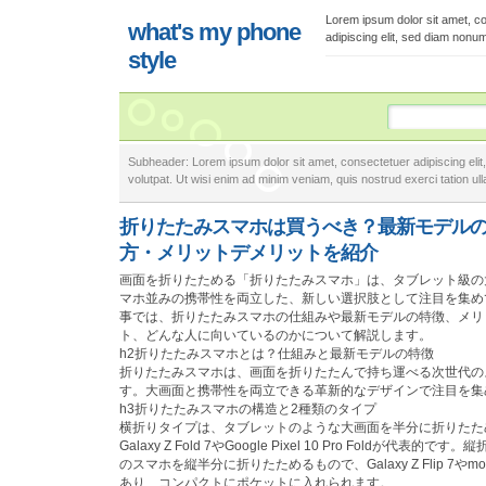
Lorem ipsum dolor sit amet, c
what's my phone
adipiscing elit, sed diam nonu
style
Subheader: Lorem ipsum dolor sit amet, consectetuer adipiscing eli
volutpat. Ut wisi enim ad minim veniam, quis nostrud exerci tation ulla
折りたたみスマホは買うべき？最新モデル
方・メリットデメリットを紹介
画面を折りたためる「折りたたみスマホ」は、タブレット級の
マホ並みの携帯性を両立した、新しい選択肢として注目を集め
事では、折りたたみスマホの仕組みや最新モデルの特徴、メリ
ト、どんな人に向いているのかについて解説します。
h2折りたたみスマホとは？仕組みと最新モデルの特徴
折りたたみスマホは、画面を折りたたんで持ち運べる次世代の
す。大画面と携帯性を両立できる革新的なデザインで注目を集
h3折りたたみスマホの構造と2種類のタイプ
横折りタイプは、タブレットのような大画面を半分に折りたた
Galaxy Z Fold 7やGoogle Pixel 10 Pro Foldが代表的
のスマホを縦半分に折りたためるもので、Galaxy Z Flip 7やmotoro
あり、コンパクトにポケットに入れられます。