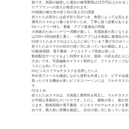
額です。画面が破損した場合の修理費用は10万円以上かかる
ケアプランへの加入が推奨されます。
h3画面の耐久性や折り目の見え方の課題
折りたたみ部分には必ず折り目がつき、角度によっては見えま
通常のスマホより傷つきやすいため、丁寧に扱う必要がありま
h3バッテリー持ち・重量・アプリ最適化の問題
大画面のためバッテリー消費が激しく、充電頻度が高くなりま
は250〜280g程度と重く、一部のアプリは大画面に最適化さ
h2折りたたみスマホはどんな人に向いている？選び方のポイ
折りたたみスマホが自分の使い方に合っているか確認しましょ
h3動画視聴・電子書籍・クリエイティブ用途が多い人
動画配信サービスをよく利用する人や、漫画・小説を読む人に
大きいです。写真編集やイラスト制作など、クリエイティブな
う人にも向いています。
h3ビジネスでマルチタスクを活用したい人
外出先でメールを確認しながら資料を作成したり、ビデオ会議
取ったりする機会が多いビジネスパーソンには、マルチタスク
す。
h2まとめ
折りたたみスマホは、大画面と携帯性を両立し、マルチタスク
が可能な革新的なデバイスです。ただし、価格が高く、耐久性
ります。動画視聴や電子書籍、ビジネスでのマルチタスクを重
めです。購入前に実機を確認し、自分の使い方に合っているか