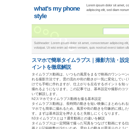
Lorem ipsum dolor sit amet, c
what's my phone
adipiscing elit, sed diam nonu
style
Subheader: Lorem ipsum dolor sit amet, consectetuer adipiscing eli
volutpat. Ut wisi enim ad minim veniam, quis nostrud exerci tation ulla
スマホで簡単タイムラプス｜撮影方法・設
イントを徹底解説
タイムラプス動画は、いつもの風景をまるで映画のワンシーン
れる撮影方法です。雲の流れや街の動きが一気に変化していく
けでも手軽に作れますが、仕上がりを左右するポイントを知っ
撮れるようになります。この記事では、基本設定や撮影のコツ
いて解説します。
h2スマホでタイムラプス動画を撮る基本設定
タイムラプス動画は、長時間の動きを短い映像にまとめられる
マホでも簡単に撮れるため、風景や街の動きを印象的に残した
す。まずは基本設定を押さえると失敗しにくくなります。
h3タイムラプスとは？通常動画との違いを解説
タイムラプスは一定間隔で撮った写真をつなげて動画にする仕
画より記録枚数が少ないため、雲や人の動きが早送りのように