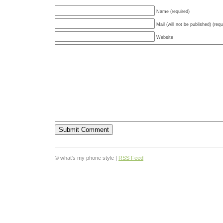
Name (required)
Mail (will not be published) (requ
Website
© what's my phone style |
RSS Feed