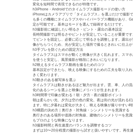
変化を短時間で表現できるのが特徴です。
h3iPhone・Androidでのタイムラプス撮影モードの使い方
iPhoneはカメラアプリで「タイムラプス」を選ぶだけで撮影できま
も多くの機種にタイムラプスやハイパーラプス機能があり、Gal
定が可能です。基本はモードを選んで録画するだけです。
h3撮影前に確認したい明るさ・ピント・露出の基本設定
長時間撮影では明るさやピントが安定していることが重要です
てピントを固定し、必要に応じて明るさを調整します。露出が
像がちらつくため、光が安定した場所で撮るときれいに仕上が
h3手ブレを防ぐための固定方法
タイムラプスはスマホが動くと映像が大きく乱れます。スマホ
を使うと安定し、風景撮影が格段にきれいになります。
h2映えるタイムラプス動画を撮るためのコツ
基本設定ができたら、映える映像にするための工夫を取り入れ
きく変わります。
h3動きのある被写体を選ぶ
タイムラプスは動きがあるほど魅力が出ます。雲、車、人の流
化のあるシーンを選ぶと映像にメリハリが生まれます。
h3時間帯で印象が変わる！朝・夕方・夜の撮影ポイント
朝は柔らかい光、夕方は空の色の変化、夜は街の光が流れる幻
ます。特に夕暮れは変化が大きく、映える映像が撮りやすい時
h3構図の決め方｜奥行き・対角線・シンメトリーを意識する
奥行きのある場所や道路の対角線、建物のシンメトリーを意識
もプロのような映像になります。
h3撮影時間と再生速度のバランスを調整するコツ
まずは10〜20分程度の撮影から試すと扱いやすいです。再生