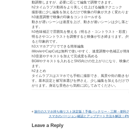
動調整しますが、必要に応じて編集で調整できます。
h2タイムラプス動画をより美しく仕上げる編集テクニック
撮影後に少し編集を加えるだけで映像の印象が大きく変わりま
h3速度調整で映像の印象をコントロールする
動きが遅いシーンは速度を上げ、動きが速いシーンは少し落と
ます。
h3色味補正で雰囲気を整える（明るさ・コントラスト・彩度）
明るさやコントラストを調整すると映像が引き締まります。夕
ると印象的です。
h3スマホアプリでできる簡単編集
iMovieやCapCutは無料で使いやすく、速度調整や色補正が
h3音楽やテキストを加えて完成度を高める
BGMやテキストを入れるとSNS向けの仕上がりになり、映像
ます。
h2まとめ
タイムラプスはスマホでも手軽に撮影でき、風景や街の動きを
す。基本設定と被写体選びを押さえ、少し編集を加えるだけで
がります。身近な景色から気軽に試してみてください。
«
旅行のスマホ持ち物リスト決定版！予備バッテリー・三脚・便利グ
スマホのバージョン確認とアップデート方法を解説｜iPhone
Leave a Reply