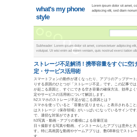
Lorem ipsum dolor sit amet, c
what's my phone
adipiscing elit, sed diam nonu
style
Subheader: Lorem ipsum dolor sit amet, consectetuer adipiscing eli
volutpat. Ut wisi enim ad minim veniam, quis nostrud exerci tation ulla
ストレージ不足解消！携帯容量をすぐに空
定・サービス活用術
スマートフォンの動作が遅くなったり、アプリのアップデート
りする原因のひとつが「ストレージ不足」です。この記事では
が起こる原因と、すぐにできる空き容量の確保方法、効率よく
定やサービスの活用術について解説します。
h2スマホのストレージ不足が起こる原因とは？
スマホを使っていると「容量が足りません」と表示されること
はストレージ（保存領域）がいっぱいになっているサインです
で、適切な対策ができます。
h3写真・動画・アプリの蓄積による容量圧迫
日々撮影する写真や動画、インストールしたアプリは意外と大
す。特に高画質な動画やゲームアプリは、数GB単位でストレ
す。