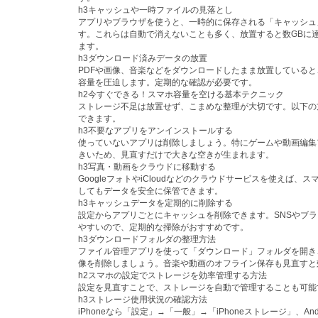
h3キャッシュや一時ファイルの見落とし
アプリやブラウザを使うと、一時的に保存される「キャッシュ
す。これらは自動で消えないことも多く、放置すると数GBに
ます。
h3ダウンロード済みデータの放置
PDFや画像、音楽などをダウンロードしたまま放置している
容量を圧迫します。定期的な確認が必要です。
h2今すぐできる！スマホ容量を空ける基本テクニック
ストレージ不足は放置せず、こまめな整理が大切です。以下の
できます。
h3不要なアプリをアンインストールする
使っていないアプリは削除しましょう。特にゲームや動画編集
きいため、見直すだけで大きな空きが生まれます。
h3写真・動画をクラウドに移動する
GoogleフォトやiCloudなどのクラウドサービスを使えば、
してもデータを安全に保管できます。
h3キャッシュデータを定期的に削除する
設定からアプリごとにキャッシュを削除できます。SNSやブ
やすいので、定期的な掃除がおすすめです。
h3ダウンロードフォルダの整理方法
ファイル管理アプリを使って「ダウンロード」フォルダを開き
像を削除しましょう。音楽や動画のオフライン保存も見直すと
h2スマホの設定でストレージを効率管理する方法
設定を見直すことで、ストレージを自動で管理することも可能
h3ストレージ使用状況の確認方法
iPhoneなら「設定」→「一般」→「iPhoneストレージ」、And