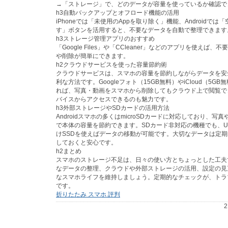
→「ストレージ」で、どのデータが容量を使っているか確認で
h3自動バックアップとオフロード機能の活用
iPhoneでは「未使用のAppを取り除く」機能、Androidでは
す」ボタンを活用すると、不要なデータを自動で整理できます
h3ストレージ管理アプリのおすすめ
「Google Files」や「CCleaner」などのアプリを使えば
や削除が簡単にできます。
h2クラウドサービスを使った容量節約術
クラウドサービスは、スマホの容量を節約しながらデータを安
利な方法です。Googleフォト（15GB無料）やiCloud（5G
れば、写真・動画をスマホから削除してもクラウド上で閲覧で
バイスからアクセスできるのも魅力です。
h3外部ストレージやSDカードの活用方法
Androidスマホの多くはmicroSDカードに対応しており、写
で本体の容量を節約できます。SDカード非対応の機種でも、U
けSSDを使えばデータの移動が可能です。大切なデータは定
しておくと安心です。
h2まとめ
スマホのストレージ不足は、日々の使い方とちょっとした工夫
なデータの整理、クラウドや外部ストレージの活用、設定の見
なスマホライフを維持しましょう。定期的なチェックが、トラ
です。
折りたたみ スマホ 評判
2