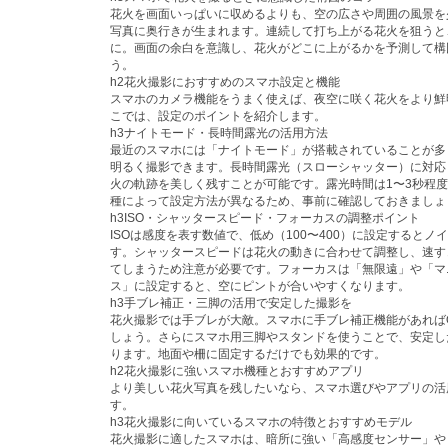
花火を画面いっぱいに収めるよりも、空の広さや周囲の風景を
写真に奥行きが生まれます。連続して打ち上がる花火を狙うと
に。画面の余白を意識し、花火がどこに上がるかを予測して構
う。
h2花火撮影におすすめのスマホ設定と機能
スマホのカメラ機能をうまく使えば、夜空に咲く花火をより鮮
こでは、設定のポイントを紹介します。
h3ナイトモード・長時間露光の活用方法
最近のスマホには「ナイトモード」が搭載されていることが多
明るく撮影できます。長時間露光（スローシャッター）に対応
火の軌跡を美しく残すことが可能です。露光時間は1〜3秒程
種によって設定方法が異なるため、事前に確認しておきましょ
h3ISO・シャッタースピード・フォーカスの調整ポイント
ISOは感度を表す数値で、低め（100〜400）に設定するとノ
す。シャッタースピードは花火の動きに合わせて調整し、速す
てしまうため注意が必要です。フォーカスは「無限遠」や「マ
ス」に設定すると、空にピントが合いやすくなります。
h3手ブレ補正・三脚の活用で安定した撮影を
花火撮影では手ブレが大敵。スマホに手ブレ補正機能があれば
しょう。さらにスマホ用三脚やスタンドを使うことで、安定し
ります。地面や柵に固定するだけでも効果的です。
h2花火撮影に強いスマホ機種とおすすめアプリ
より美しい花火写真を残したいなら、スマホ選びやアプリの活
す。
h3花火撮影に向いているスマホの特徴とおすすめモデル
花火撮影に適したスマホは、暗所に強い「高感度センサー」や