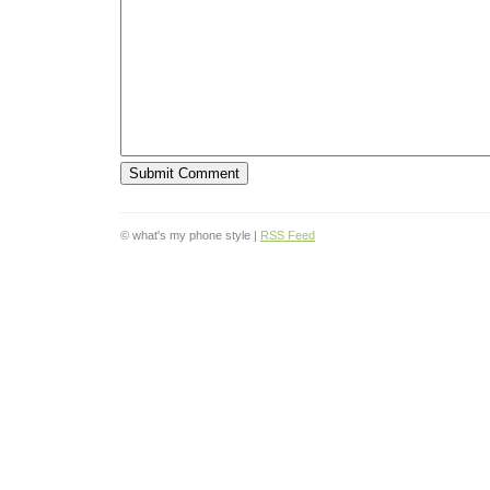
© what's my phone style |
RSS Feed