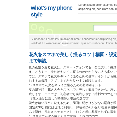
Lorem ipsum dolor sit amet, c
what's my phone
adipiscing elit, sed diam nonu
style
Subheader: Lorem ipsum dolor sit amet, consectetuer adipiscing eli
volutpat. Ut wisi enim ad minim veniam, quis nostrud exerci tation ulla
花火をスマホで美しく撮るコツ｜構図・設
まで解説
夏の夜空を彩る花火は、スマートフォンでも十分に美しく撮影
え、どうやって撮ればキレイに写るのかわからない人も多いで
では、スマホで花火をキレイに撮るための基本ポイントから撮
おすすめ機種・アプリまでわかりやすく解説します。
h2スマホで花火をキレイに撮るための基本ポイント
夏の風物詩・花火大会をスマホでも美しく撮影できたら、思い
残ります。ここでは、初心者でも実践しやすい撮影のコツをご
h3花火撮影に適した時間帯と場所の選び方
花火は暗い夜空に映えるため、周囲に明かりが少ない場所が理
開始の30分前には現地に到着し、障害物のない広い視界を確
みを避け、風向きもチェックしておくと煙に邪魔されずに撮影
h3スマホで花火を撮るときに意識した構図のコツ