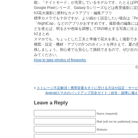
能」「ナイトモード」が充実しているモデルです。たとえばiPho
Google Pixelシリーズ、Galaxy Sシリーズなどは夜景撮影
h3花火撮影に便利なカメラアプリ・編集アプリ
標準カメラでも十分ですが、より細かく設定したい場合は「ProC
「NightCap」などのアプリがおすすめです。撮影後の編集には「L
どを使えば、明るさや色味を調整してSNS映えする写真に仕
h2まとめ
スマホでも、ちょっとした工夫と準備で花火を美しく撮影でき
構図・設定・機材・アプリの5つのポイントを押さえて、夏の
残しましょう。初心者でも安心して挑戦できるので、ぜひ次の
みてください。
How to take photos of fireworks
0
«
ストレージ不足解消！携帯容量をすぐに空ける方法や設定・サー
Androidスマホのバックアップ完全ガイド｜紛失・故障に備
Leave a Reply
Name (required)
Mail (will not be published) (requ
Website