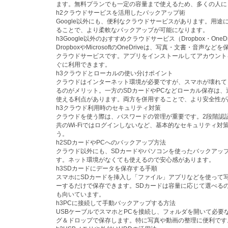
ます。無料プランでも一定の容量まで使えるため、多くの人に
h2クラウドサービスを活用したバックアップ術
Google以外にも、便利なクラウドサービスがあります。用途
ることで、より柔軟なバックアップが可能になります。
h3Google以外のおすすめクラウドサービス（Dropbox・OneD
DropboxやMicrosoftのOneDriveは、写真・文書・音声な
クラウドサービスです。アプリをインストールしてアカウント
ぐに利用できます。
h3クラウドとローカルの使い分けポイント
クラウドはインターネット環境が必要ですが、スマホが壊れて
るのがメリット。一方のSDカードやPCなどローカル保存は、
使える利点があります。両方を併用することで、より安全性が
h3クラウド利用時のセキュリティ対策
クラウドを使う際は、パスワードの管理が重要です。2段階認
共のWi-Fiではログインしないなど、基本的なセキュリティ対
う。
h2SDカードやPCへのバックアップ方法
クラウド以外にも、SDカードやパソコンを使ったバックアッ
す。ネット環境がなくても使えるので安心感があります。
h3SDカードにデータを保存する手順
スマホにSDカードを挿入し「ファイル」アプリなどを使って
ーするだけで保存できます。SDカードは容量に応じて選べる
も向いています。
h3PCに接続して手動バックアップする方法
USBケーブルでスマホとPCを接続し、フォルダを開いて必要
グ＆ドロップで保存します。特に写真や動画の整理に便利です