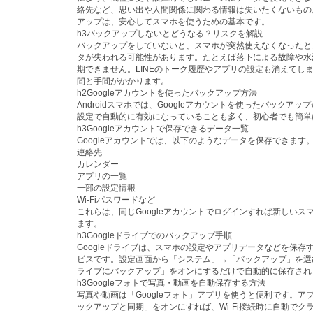
絡先など、思い出や人間関係に関わる情報は失いたくないもの
アップは、安心してスマホを使うための基本です。
h3バックアップしないとどうなる？リスクを解説
バックアップをしていないと、スマホが突然使えなくなったと
タが失われる可能性があります。たとえば落下による故障や水
期できません。LINEのトーク履歴やアプリの設定も消えてし
間と手間がかかります。
h2Googleアカウントを使ったバックアップ方法
Androidスマホでは、Googleアカウントを使ったバックア
設定で自動的に有効になっていることも多く、初心者でも簡単
h3Googleアカウントで保存できるデータ一覧
Googleアカウントでは、以下のようなデータを保存できます
連絡先
カレンダー
アプリの一覧
一部の設定情報
Wi-Fiパスワードなど
これらは、同じGoogleアカウントでログインすれば新しいス
ます。
h3Googleドライブでのバックアップ手順
Googleドライブは、スマホの設定やアプリデータなどを保存
ビスです。設定画面から「システム」→「バックアップ」を選び、
ライブにバックアップ」をオンにするだけで自動的に保存され
h3Googleフォトで写真・動画を自動保存する方法
写真や動画は「Googleフォト」アプリを使うと便利です。ア
ックアップと同期」をオンにすれば、Wi-Fi接続時に自動でク