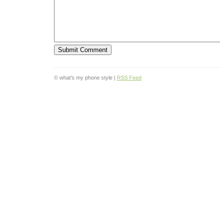
© what's my phone style |
RSS Feed