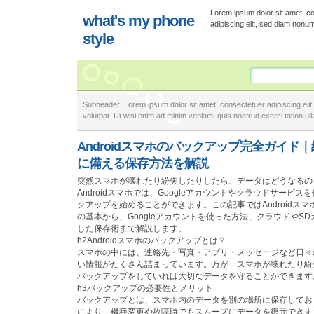
Lorem ipsum dolor sit amet, c
what's my phone
adipiscing elit, sed diam nonu
style
Subheader: Lorem ipsum dolor sit amet, consectetuer adipiscing eli
volutpat. Ut wisi enim ad minim veniam, quis nostrud exerci tation ulla
Androidスマホのバックアップ完全ガイド
に備える保存方法を解説
突然スマホが壊れたり紛失したりしたら、データはどうなるの
Androidスマホでは、Googleアカウントやクラウドサービ
クアップを始めることができます。この記事ではAndroidス
の基本から、Googleアカウントを使った方法、クラウドやSD
した保存術まで解説します。
h2Androidスマホのバックアップとは？
スマホの中には、連絡先・写真・アプリ・メッセージなど日々
い情報がたくさん詰まっています。万が一スマホが壊れたり紛
バックアップをしていれば大切なデータを守ることができます
h3バックアップの必要性とメリット
バックアップとは、スマホ内のデータを別の場所に保存してお
により、機種変更や故障時でもスムーズにデータを復元できま