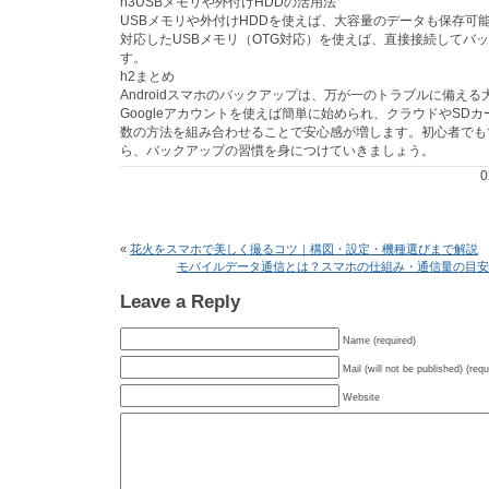
h3USBメモリや外付けHDDの活用法
USBメモリや外付けHDDを使えば、大容量のデータも保存可
対応したUSBメモリ（OTG対応）を使えば、直接接続してバ
す。
h2まとめ
Androidスマホのバックアップは、万が一のトラブルに備え
Googleアカウントを使えば簡単に始められ、クラウドやSDカ
数の方法を組み合わせることで安心感が増します。初心者でも
ら、バックアップの習慣を身につけていきましょう。
0
«
花火をスマホで美しく撮るコツ｜構図・設定・機種選びまで解説
モバイルデータ通信とは？スマホの仕組み・通信量の目安
Leave a Reply
Name (required)
Mail (will not be published) (requ
Website